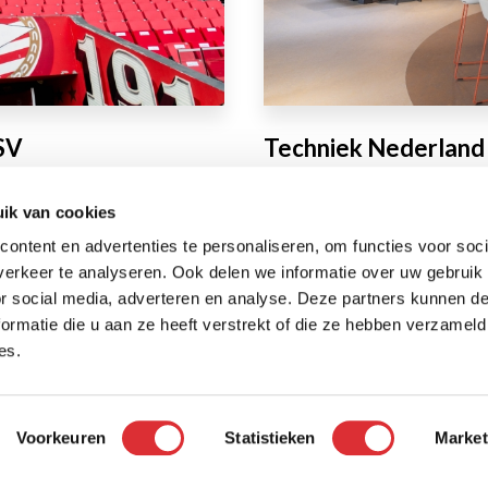
SV
Techniek Nederlan
Lees het hele artikel
ik van cookies
ontent en advertenties te personaliseren, om functies voor soci
erkeer te analyseren. Ook delen we informatie over uw gebruik
Huidige
1
Page
2
Page
3
Page
4
Page
5
Page
6
Volgende
Volgende ›
Laatste
Laatste »
or social media, adverteren en analyse. Deze partners kunnen 
pagina
pagina
pagina
ormatie die u aan ze heeft verstrekt of die ze hebben verzameld
es.
Over Mansveld
Priv
Voorkeuren
Statistieken
Market
Teams
Alge
Cook