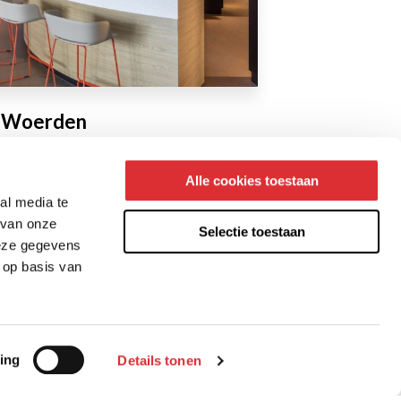
d Woerden
Alle cookies toestaan
al media te
 van onze
Selectie toestaan
deze gegevens
 op basis van
acy statement
ing
Details tonen
mene voorwaarden
ies wijzigen