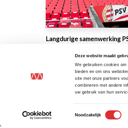
Langdurige samenwerking P
Lees het hele artikel
Deze website maakt gebru
We gebruiken cookies om c
bieden en om ons websitev
Paginatie
site met onze partners vo
combineren met andere inf
uw gebruik van hun servic
Toestemmingsselectie
Noodzakelijk
Facebook
Linkedin