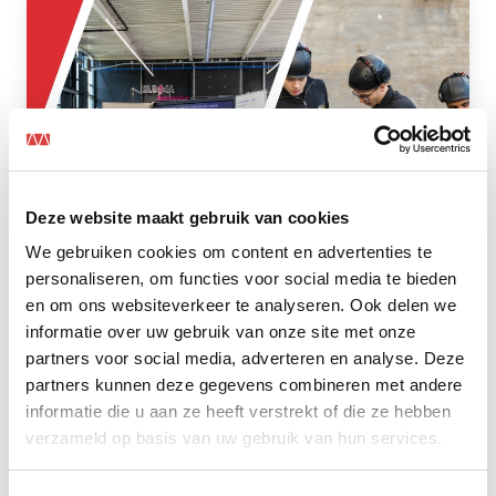
Deze website maakt gebruik van cookies
We gebruiken cookies om content en advertenties te
personaliseren, om functies voor social media te bieden
en om ons websiteverkeer te analyseren. Ook delen we
informatie over uw gebruik van onze site met onze
Mansveld Audio Video Controls breidt
partners voor social media, adverteren en analyse. Deze
dienstverlening uit
partners kunnen deze gegevens combineren met andere
Lees het hele artikel
informatie die u aan ze heeft verstrekt of die ze hebben
verzameld op basis van uw gebruik van hun services.