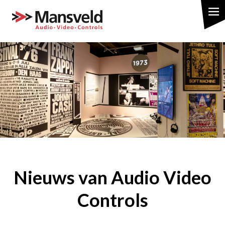
Overslaan
en
naar
de
inhoud
gaan
Nieuws van Audio Video
Controls