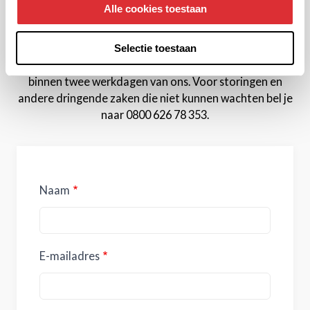
Contactformulier
Alle cookies toestaan
Laat ons weten waar we je mee kunnen helpen door
Selectie toestaan
het invullen van onderstaand formulier. Je hoort
binnen twee werkdagen van ons. Voor storingen en
andere dringende zaken die niet kunnen wachten bel je
naar 0800 626 78 353.
Naam
E-mailadres