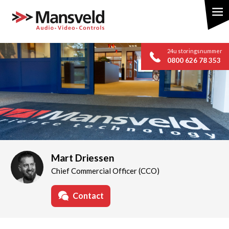
Overslaan
en
naar
de
24u storingsnummer
inhoud
0800 626 78 353
gaan
Mart Driessen
Chief Commercial Officer (CCO)
Contact