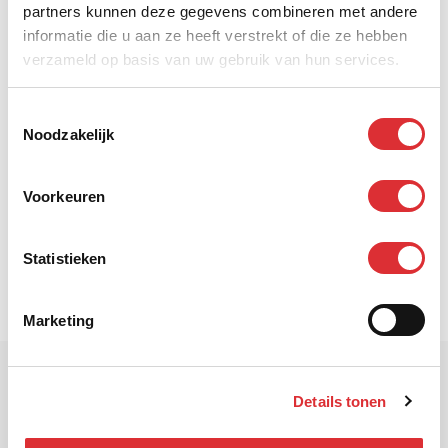
partners kunnen deze gegevens combineren met andere
informatie die u aan ze heeft verstrekt of die ze hebben
Postadres
verzameld op basis van uw gebruik van hun services.
Postbus 1067
5602 BB Eindhoven
Toestemmingsselectie
Nederland
Noodzakelijk
Bankgegevens
Voorkeuren
KvK 17093607
BTW NL 8049.71.821.B01
IBAN NL40INGB0686523202
Statistieken
BIC-code INGBNL2A
Marketing
Details tonen