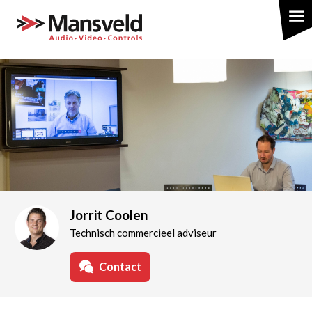
Overslaan
en
naar
de
inhoud
gaan
Jorrit Coolen
Technisch commercieel adviseur
Contact