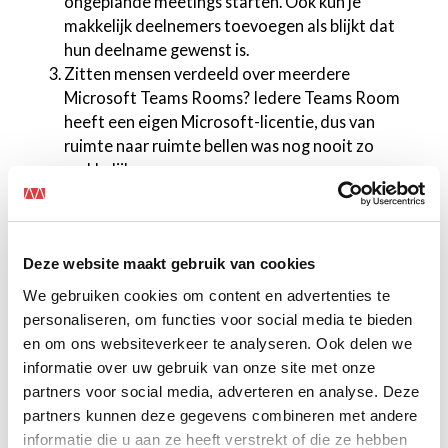
ongeplande meetings starten. Ook kun je
makkelijk deelnemers toevoegen als blijkt dat
hun deelname gewenst is.
Zitten mensen verdeeld over meerdere
Microsoft Teams Rooms? Iedere Teams Room
heeft een eigen Microsoft-licentie, dus van
ruimte naar ruimte bellen was nog nooit zo
makkelijk.
Camera, luidspreker en microfoon zijn optimaal
afgestemd op de ruimte zodat iedereen goed
zichtbaar en verstaanbaar is. Geen gedoe dus
Deze website maakt gebruik van cookies
met beeld en geluid dat telkens opnieuw moet
worden ingesteld.
We gebruiken cookies om content en advertenties te
De overlegruimte is niet alleen geschikt voor
personaliseren, om functies voor social media te bieden
videovergaderen, maar ook andere Office 365
en om ons websiteverkeer te analyseren. Ook delen we
apps kun je er gebruiken en delen. Denk aan
informatie over uw gebruik van onze site met onze
notities, whiteboards en presentaties.
partners voor social media, adverteren en analyse. Deze
Het gebruik van een Microsoft Teams Room is
partners kunnen deze gegevens combineren met andere
veilig: er is veel aandacht voor beveiliging van de
informatie die u aan ze heeft verstrekt of die ze hebben